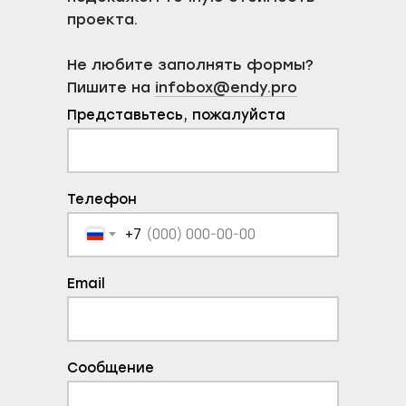
Контакты
П
родакшн
проекта.
Не любите заполнять формы?
Пишите на
infobox@endy.pro
Офис
Представьтесь, пожалуйста
Санкт-Петербург,
Старо-Петергофский пр., 24
Связаться
Телефон
+7 (800) 707-91-05
hello@endy.pro
+7
Behance
Dprofile
Email
Telegram
VC.ru
Сообщение