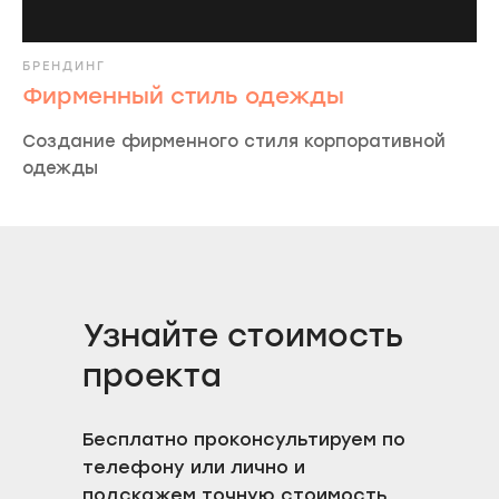
Обсудить проект
БРЕНДИНГ
Фирменный стиль одежды
Напишите нам по поводу проекта,
мы свяжемся с вами для детального
Создание фирменного стиля корпоративной
обсуждения.
одежды
Заполнить форму
Узнайте стоимость
Агентство
Услуги
Проекты
С
тратегия
проекта
Услуги
А
йдентика
О нас
Б
рендинг
Бесплатно проконсультируем по
Карьера
Н
ейминг
телефону или лично и
Блог
Реклама
подскажем точную стоимость