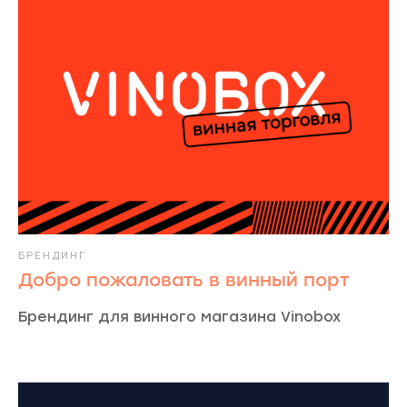
БРЕНДИНГ
Добро пожаловать в винный порт
Брендинг для винного магазина Vinobox