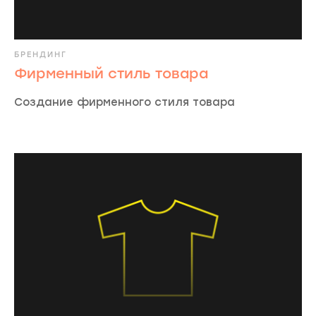
 заявки
аботаем
БРЕНДИНГ
Фирменный стиль товара
ии и
Создание фирменного стиля товара
ите