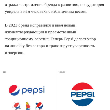
Обсудить проект
отражать стремление бренда к развитию, но аудитория
увидела в нём человека с избыточным весом.
Напишите нам по поводу проекта,
мы свяжемся с вами для детального
обсуждения.
В 2023 бренд исправился и ввел новый
жизнеутверждающий и преемственный
Заполнить форму
традиционному логотип. Теперь Pepsi делает упор
на линейку без сахара и транслирует уверенность
и энергию.
Агентство
Услуги
Проекты
С
тратегия
Услуги
А
йдентика
О нас
Б
рендинг
Карьера
Н
ейминг
Блог
Реклама
Контакты
П
родакшн