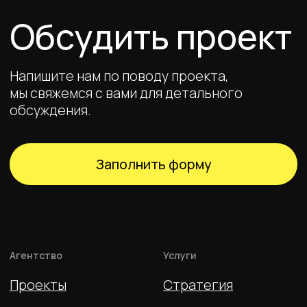
Блог
Реклама
Контакты
П
родакшн
Офис
Санкт-Петербург,
Старо-Петергофский пр., 24
Связаться
+7 (800) 707-91-05
hello@endy.pro
Behance
Dprofile
Telegram
VC.ru