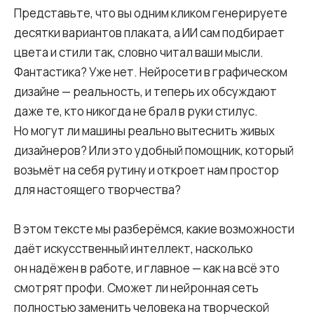
Представьте, что вы одним кликом генерируете
десятки вариантов плаката, а ИИ сам подбирает
цвета и стили так, словно читал ваши мысли.
Фантастика? Уже нет. Нейросети в графическом
дизайне — реальность, и теперь их обсуждают
даже те, кто никогда не брал в руки стилус.
Но могут ли машины реально вытеснить живых
дизайнеров? Или это удобный помощник, который
возьмёт на себя рутину и откроет нам простор
для настоящего творчества?
В этом тексте мы разберёмся, какие возможности
даёт искусственный интеллект, насколько
он надёжен в работе, и главное — как на всё это
смотрят профи. Сможет ли нейронная сеть
полностью заменить человека на творческой