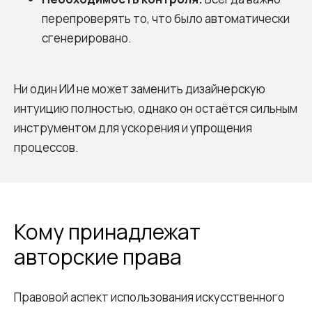
перепроверять то, что было автоматически
Агентство
Услуги
сгенерировано.
Проекты
С
тратегия
Услуги
А
йдентика
О нас
Б
рендинг
Ни один ИИ не может заменить дизайнерскую
Карьера
Н
ейминг
интуицию полностью, однако он остаётся сильным
Блог
Реклама
инструментом для ускорения и упрощения
Контакты
П
родакшн
процессов.
Офис
Санкт-Петербург,
Кому принадлежат
Старо-Петергофский пр., 24
авторские права
Связаться
+7 (800) 707-91-05
Правовой аспект использования искусственного
hello@endy.pro