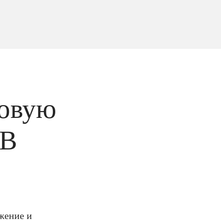
говую
DB
жение и