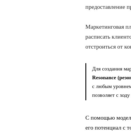
предоставление п
Маркетинговая пл
расписать клиент
отстроиться от ко
Для создания ма
Resonance (резон
с любым уровнем
позволяет с ходу
С помощью модели
его потенциал с т