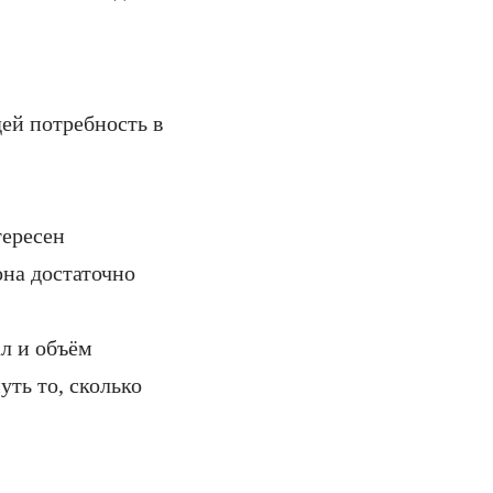
дей потребность в
тересен
она достаточно
ал и объём
уть то, сколько