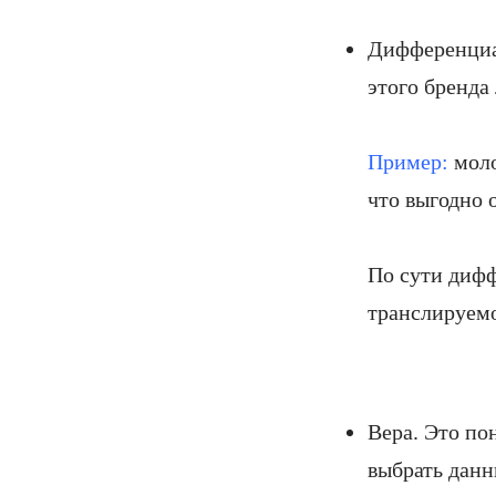
Дифференциац
этого бренда
Пример:
моло
что выгодно о
По сути диф
транслируем
Вера. Это по
выбрать данн