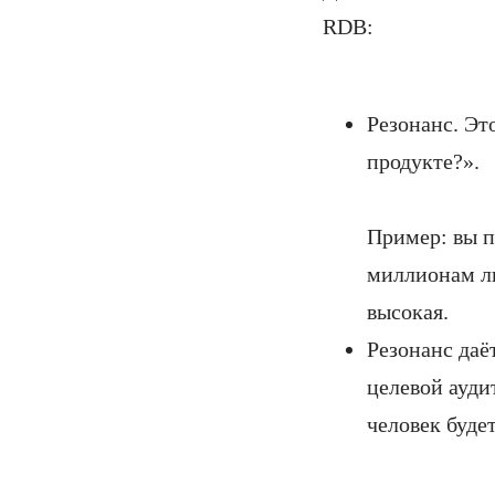
RDB:
Резонанс. Эт
продукте?».
Пример: вы п
миллионам лю
высокая.
Резонанс даё
целевой аудит
человек буде