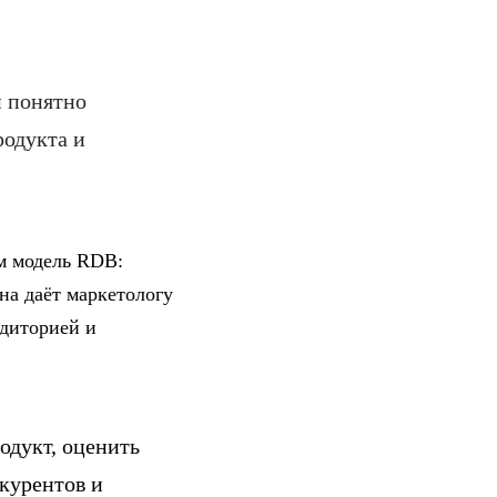
и понятно
родукта и
м модель RDB:
Она даёт маркетологу
удиторией и
одукт, оценить
нкурентов и