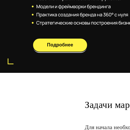
Задачи ма
Для начала необх