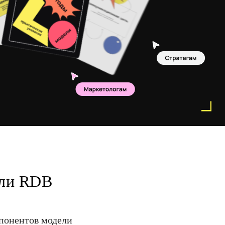
ели RDB
мпонентов модели